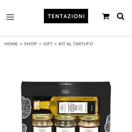
shopp
se
cart
by
T&C
TARTUFI
HOME
»
SHOP
»
GIFT
»
KIT AL TARTUFO