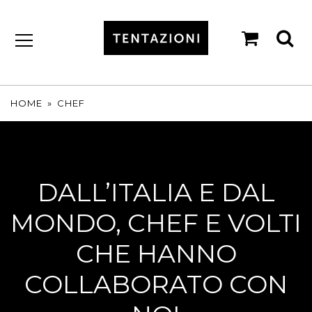
shopp
se
cart
by
T&C
TARTUFI
HOME
»
CHEF
DALL’ITALIA E DAL
MONDO, CHEF E VOLTI
CHE HANNO
COLLABORATO CON