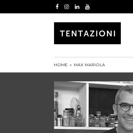
Facebook
Instagram
LinkedIn
Youtube
by
T&C
TARTUFI
HOME
»
MAX MARIOLA