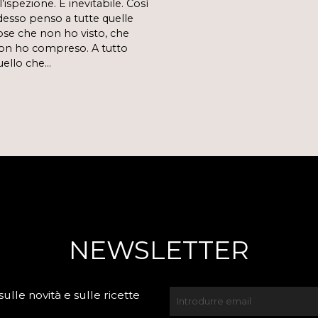
l’ispezione. È inevitabile. Così
desso penso a tutte quelle
ose che non ho visto, che
on ho compreso. A tutto
uello che…
NEWSLETTER
lle novità e sulle ricette