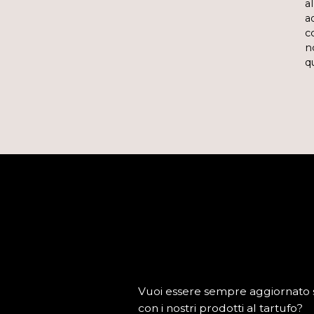
al
a
c
n
q
Vuoi essere sempre aggiornato su
con i nostri prodotti al tartufo?