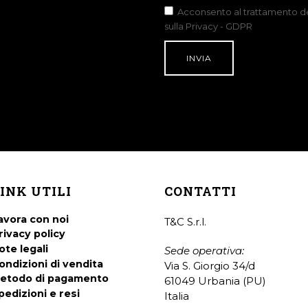
Acconsento al trattamento dei
sulla Privacy - GDPR
INK UTILI
CONTATTI
avora con noi
T&C S.r.l.
rivacy policy
ote legali
Sede operativa:
ondizioni di vendita
Via S. Giorgio 34/d
etodo di pagamento
61049 Urbania (PU)
pedizioni e resi
Italia