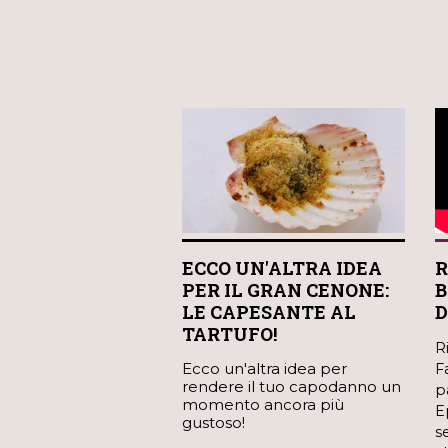
ECCO UN'ALTRA IDEA
R
PER IL GRAN CENONE:
B
LE CAPESANTE AL
D
TARTUFO!
R
Ecco un'altra idea per
F
rendere il tuo capodanno un
p
momento ancora più
E
gustoso!
s