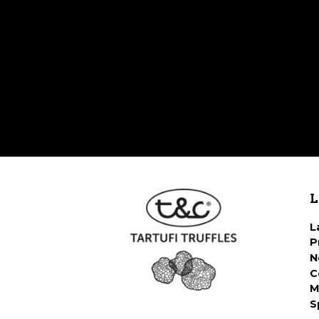
L
L
P
N
C
M
S