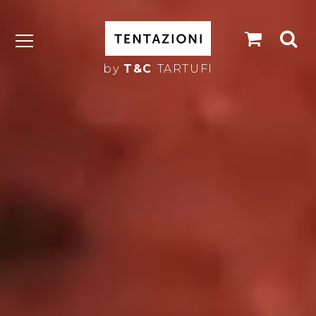
shopp
se
cart
by
T&C
TARTUFI