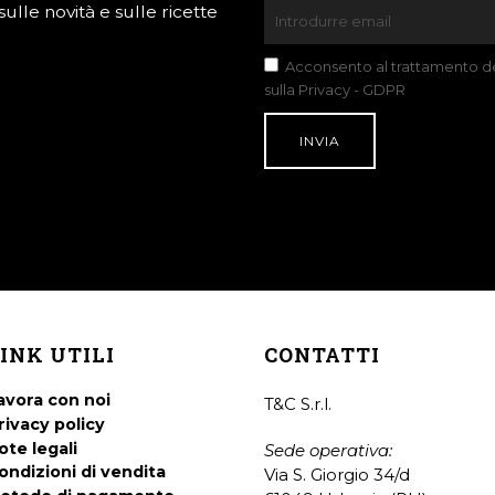
lle novità e sulle ricette
Acconsento al trattamento dei
sulla Privacy - GDPR
INK UTILI
CONTATTI
avora con noi
T&C S.r.l.
rivacy policy
ote legali
Sede operativa:
ondizioni di vendita
Via S. Giorgio 34/d