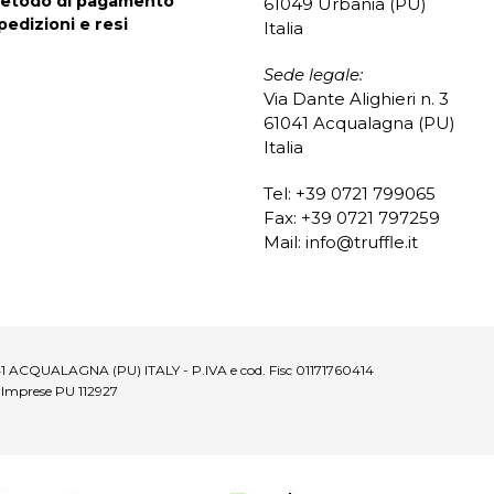
etodo di pagamento
61049 Urbania (PU)
pedizioni e resi
Italia
Sede legale:
Via Dante Alighieri n. 3
61041 Acqualagna (PU)
Italia
Tel: +39 0721 799065
Fax: +39 0721 797259
Mail:
info@truffle.it
1041 ACQUALAGNA (PU) ITALY - P.IVA e cod. Fisc 01171760414
. Imprese PU 112927