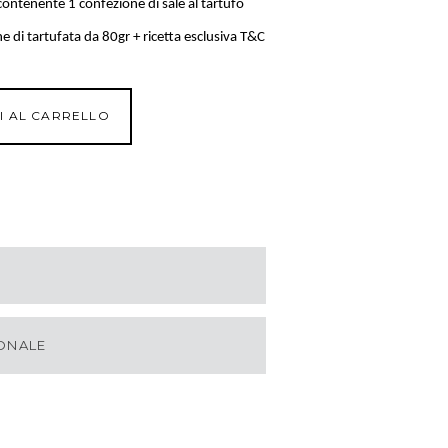
 contenente 1 confezione di
sale al tartufo
e di tartufata da 80gr + ricetta esclusiva T&C
I AL CARRELLO
ONALE