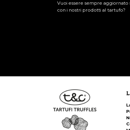
Vuoi essere sempre aggiornato su
con i nostri prodotti al tartufo?
L
L
P
N
C