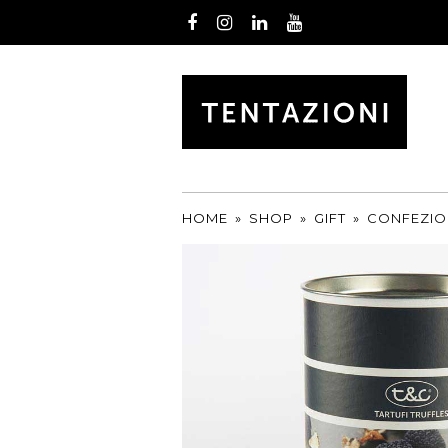
Facebook
Instagram
LinkedIn
Youtube
by
T&C
TARTUFI
HOME
»
SHOP
»
GIFT
»
CONFEZIO