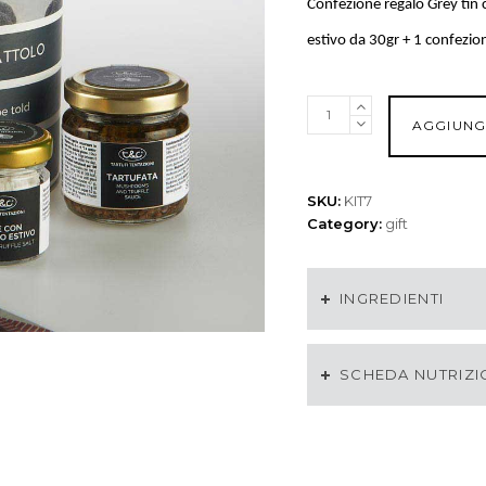
Confezione regalo Grey tin
estivo da 30gr
+ 1 confezion
Confezione
AGGIUNG
regalo
Grey
tin
quantità
SKU:
KIT7
Category:
gift
INGREDIENTI
SCHEDA NUTRIZI