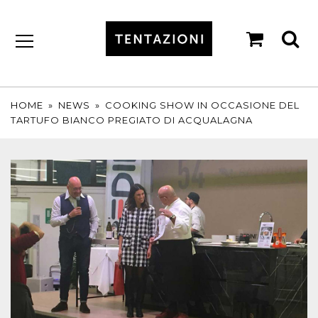
shopp
se
cart
by
T&C
TARTUFI
HOME
»
NEWS
»
COOKING SHOW IN OCCASIONE DEL
TARTUFO BIANCO PREGIATO DI ACQUALAGNA