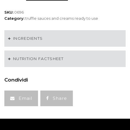
sauce
quantity
SKU:
0696
Category:
truffle sauces and creams ready to use
INGREDIENTS
NUTRITION FACTSHEET
Condividi
Email
Share