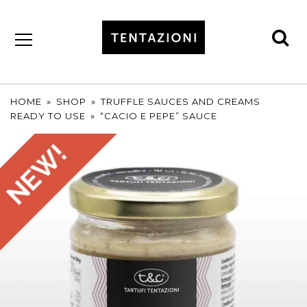
se
by
T&C
TRUFFLES
HOME
»
SHOP
»
TRUFFLE SAUCES AND CREAMS
READY TO USE
»
“CACIO E PEPE” SAUCE