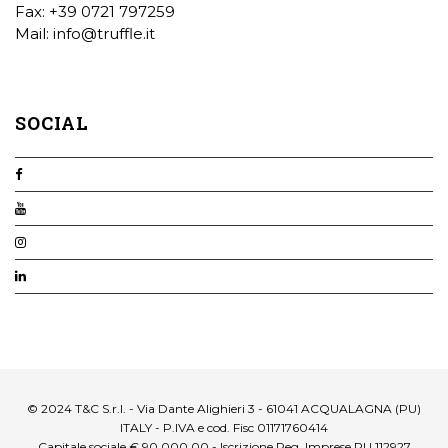
Fax: +39 0721 797259
Mail:
info@truffle.it
SOCIAL
© 2024 T&C S.r.l. - Via Dante Alighieri 3 - 61041 ACQUALAGNA (PU)
ITALY - P.IVA e cod. Fisc 01171760414
Capitale sociale € 90.000,00 - Iscrizione Reg. Imprese PU 112927