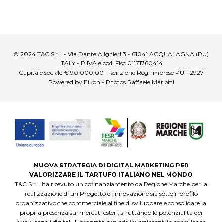
© 2024 T&C S.r.l. - Via Dante Alighieri 3 - 61041 ACQUALAGNA (PU)
ITALY - P.IVA e cod. Fisc 01171760414
Capitale sociale € 90.000,00 - Iscrizione Reg. Imprese PU 112927
Powered by Eikon - Photos Raffaele Mariotti
NUOVA STRATEGIA DI DIGITAL MARKETING PER
VALORIZZARE IL TARTUFO ITALIANO NEL MONDO
T&C S.r.l. ha ricevuto un cofinanziamento da Regione Marche per la
realizzazione di un Progetto di innovazione sia sotto il profilo
organizzativo che commerciale al fine di sviluppare e consolidare la
propria presenza sui mercati esteri, sfruttando le potenzialità dei
nuovi canali digitali. Il progetto prevede investimenti in consulenze