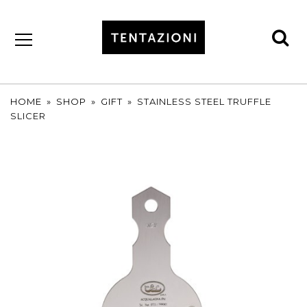
se
by
T&C
TRUFFLES
HOME
»
SHOP
»
GIFT
»
STAINLESS STEEL TRUFFLE
SLICER