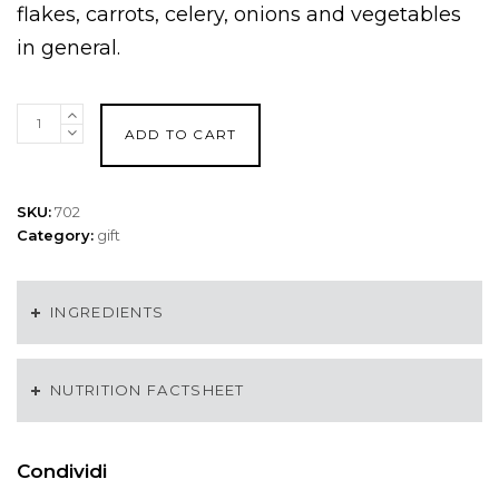
flakes, carrots, celery, onions and vegetables
in general.
Stainless
ADD TO CART
Steel
Truffle
Slicer
quantity
SKU:
702
Category:
gift
INGREDIENTS
NUTRITION FACTSHEET
Condividi