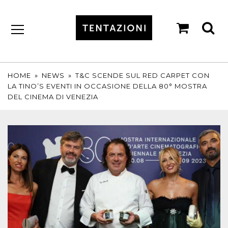
shopp
se
cart
by
T&C
TARTUFI
HOME
»
NEWS
»
T&C SCENDE SUL RED CARPET CON
LA TINO’S EVENTI IN OCCASIONE DELLA 80° MOSTRA
DEL CINEMA DI VENEZIA