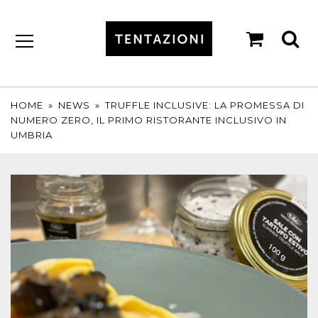
shopp
se
cart
by
T&C
TARTUFI
HOME
»
NEWS
»
TRUFFLE INCLUSIVE: LA PROMESSA DI
NUMERO ZERO, IL PRIMO RISTORANTE INCLUSIVO IN
UMBRIA