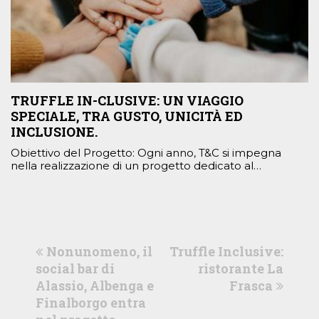
TRUFFLE IN-CLUSIVE: UN VIAGGIO
SPECIALE, TRA GUSTO, UNICITÀ ED
INCLUSIONE.
Obiettivo del Progetto: Ogni anno, T&C si impegna
nella realizzazione di un progetto dedicato al…
previous
next
Nonunomeno, il
Truffle Inclusive:
post:
post:
social bar di
ristorante La
Alassio, Albenga e
Frasca
Finalborgo entra