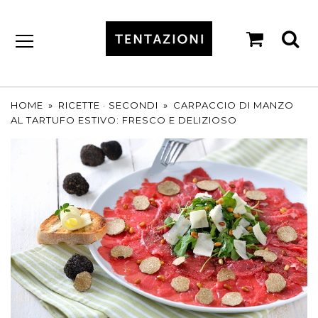
shopp
se
cart
by
T&C
TARTUFI
HOME
»
RICETTE
·
SECONDI
»
CARPACCIO DI MANZO
AL TARTUFO ESTIVO: FRESCO E DELIZIOSO