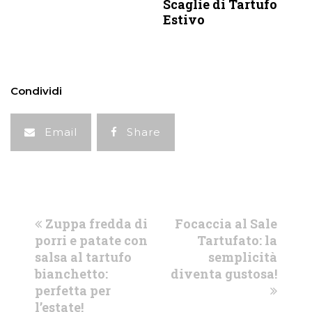
Scaglie di Tartufo
Estivo
Condividi
Email
Share
previous
next
Zuppa fredda di
Focaccia al Sale
post:
post:
porri e patate con
Tartufato: la
salsa al tartufo
semplicità
bianchetto:
diventa gustosa!
perfetta per
l’estate!