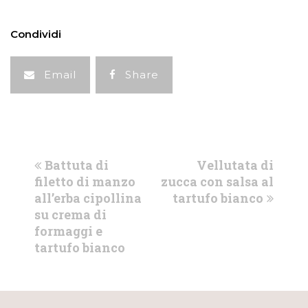
Condividi
Email
Share
previous
next
Battuta di
Vellutata di
post:
post:
filetto di manzo
zucca con salsa al
all’erba cipollina
tartufo bianco
su crema di
formaggi e
tartufo bianco