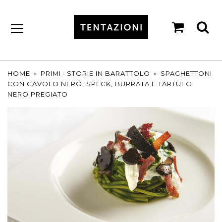
shopp
se
cart
by
T&C
TARTUFI
HOME
»
PRIMI
·
STORIE IN BARATTOLO
»
SPAGHETTONI
CON CAVOLO NERO, SPECK, BURRATA E TARTUFO
NERO PREGIATO