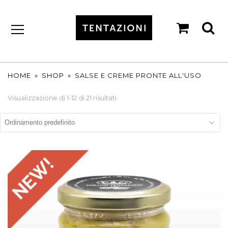
shopp
se
cart
by
T&C
TARTUFI
HOME
»
SHOP
»
SALSE E CREME PRONTE ALL'USO
Visualizzazione di 1-12 di 21 risultati