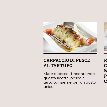
CARPACCIO DI PESCE
R
AL TARTUFO
C
M
Mare e bosco si incontrano in
P
questa ricetta: pesce e
C
tartufo, insieme per un gusto
unico.