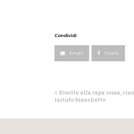
Condividi
Email
Share
previous
Risotto alla rapa rossa, cia
post:
tartufo bianchetto