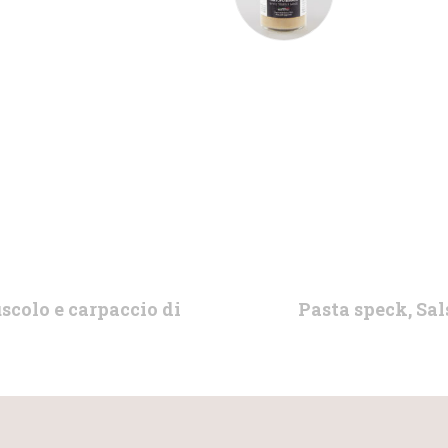
next
uscolo e carpaccio di
Pasta speck, Sal
post: