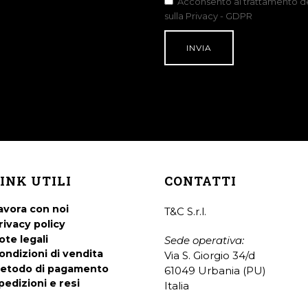
Acconsento al trattamento dei
sulla Privacy - GDPR
INK UTILI
CONTATTI
avora con noi
T&C S.r.l.
rivacy policy
ote legali
Sede operativa:
ondizioni di vendita
Via S. Giorgio 34/d
etodo di pagamento
61049 Urbania (PU)
pedizioni e resi
Italia