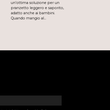
un’ottima soluzione per un
pranzetto leggero e saporito,
adatto anche ai bambini.
Quando mangio al…