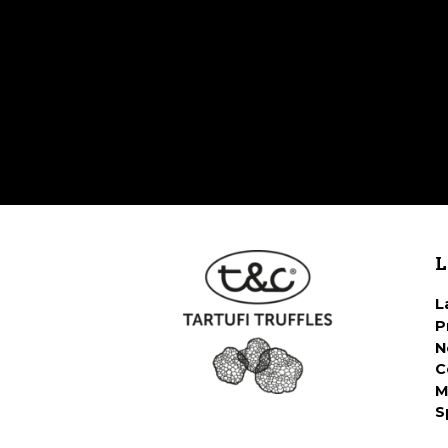
L
L
P
N
C
M
S