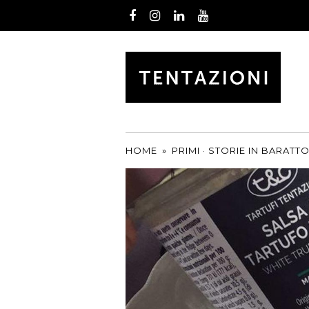
Facebook
Instagram
LinkedIn
Youtube
by
T&C
TARTUFI
HOME
»
PRIMI
·
STORIE IN BARATT