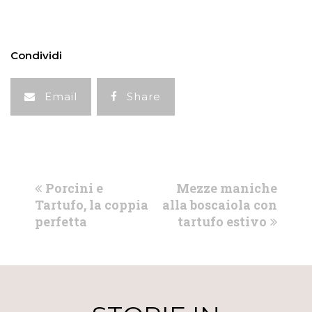
Condividi
Email
Share
previous
next
Porcini e
Mezze maniche
post:
post:
Tartufo, la coppia
alla boscaiola con
perfetta
tartufo estivo