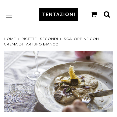
shopp
se
cart
by
T&C
TARTUFI
HOME
»
RICETTE
·
SECONDI
»
SCALOPPINE CON
CREMA DI TARTUFO BIANCO