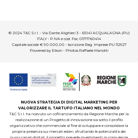
© 2024 T&C S.r.l. - Via Dante Alighieri 3 - 61041 ACQUALAGNA (PU)
ITALY - P.IVA e cod. Fisc 01171760414
Capitale sociale € 90.000,00 - Iscrizione Reg. Imprese PU 112927
Powered by Eikon - Photos Raffaele Mariotti
NUOVA STRATEGIA DI DIGITAL MARKETING PER
VALORIZZARE IL TARTUFO ITALIANO NEL MONDO
T&C S.r.l. ha ricevuto un cofinanziamento da Regione Marche per la
realizzazione di un Progetto di innovazione sia sotto il profilo
organizzativo che commerciale al fine di sviluppare e consolidare la
propria presenza sui mercati esteri, sfruttando le potenzialità dei
nuovi canali digitali. Il progetto prevede investimenti in consulenze