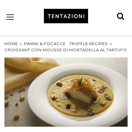
se
by
T&C
TRUFFLES
HOME
»
PANINI & FOCACCE
·
TRUFFLE RECIPES
»
CROISSANT CON MOUSSE DI MORTADELLA AL TARTUFO