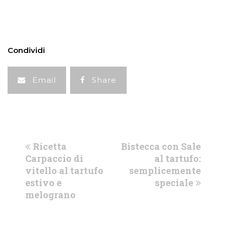
Condividi
Email
Share
previous
next
Ricetta
Bistecca con Sale
post:
post:
Carpaccio di
al tartufo:
vitello al tartufo
semplicemente
estivo e
speciale
melograno